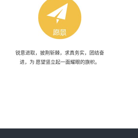
锐意进取，披荆斩棘，求真务实，团结奋
进，为 愿望竖立起一面耀眼的旗帜。